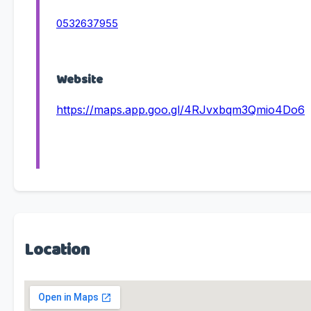
0532637955
Website
https://maps.app.goo.gl/4RJvxbqm3Qmio4Do6
Location